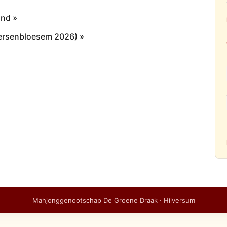
ond »
Kersenbloesem 2026) »
Mahjonggenootschap De Groene Draak · Hilversum