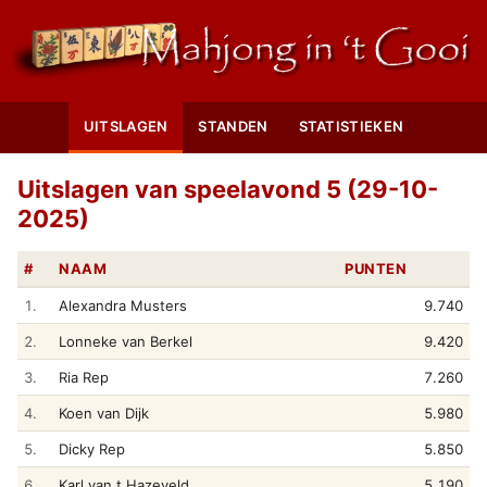
UITSLAGEN
STANDEN
STATISTIEKEN
Uitslagen van speelavond 5 (29-10-
2025)
#
NAAM
PUNTEN
1.
Alexandra Musters
9.740
2.
Lonneke van Berkel
9.420
3.
Ria Rep
7.260
4.
Koen van Dijk
5.980
5.
Dicky Rep
5.850
6.
Karl van t Hazeveld
5.190