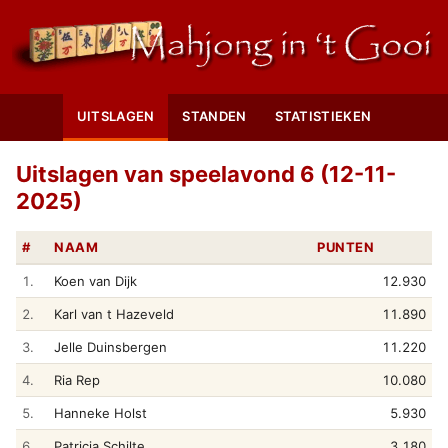
UITSLAGEN
STANDEN
STATISTIEKEN
Uitslagen van speelavond 6 (12-11-
2025)
#
NAAM
PUNTEN
1.
Koen van Dijk
12.930
2.
Karl van t Hazeveld
11.890
3.
Jelle Duinsbergen
11.220
4.
Ria Rep
10.080
5.
Hanneke Holst
5.930
6.
Patricia Schilte
3.180