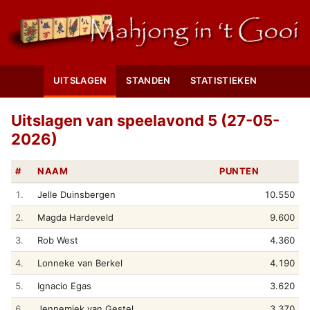
UITSLAGEN
STANDEN
STATISTIEKEN
Uitslagen van speelavond 5 (27-05-
2026)
#
NAAM
PUNTEN
1.
Jelle Duinsbergen
10.550
2.
Magda Hardeveld
9.600
3.
Rob West
4.360
4.
Lonneke van Berkel
4.190
5.
Ignacio Egas
3.620
6.
Jennemiek van Gestel
3.370