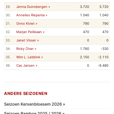
29.
Jenna Duinsbergen »
3.720
3.720
30.
Annelies Riepema »
1.040
1.040
31.
Onno Kiviet »
790
790
32.
Marjan Pellikaan »
470
470
33.
Janet Visser »
0
0
34.
Ricky Chan »
1.760
-330
35.
Wim L. Lebbink »
2.150
-2.110
36.
Cas Jansen »
0
-9.480
ANDERE SEIZOENEN
Seizoen Kersenbloesem 2026 »
Seizoen Bamboe 2025 / 2026 »