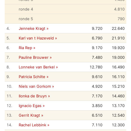
ronde 4
4.810
ronde 5
790
4.
Jenneke Kragt »
9.720
22.640
5.
Karl van t Hazeveld »
6.790
21.910
6.
Ria Rep »
9.170
19.920
7.
Pauline Brouwer »
7.480
19.000
8.
Lonneke van Berkel »
12.780
16.490
9.
Patricia Schilte »
9.610
16.110
10.
Niels van Gorkom »
4.920
15.210
11.
Ilonka de Bruyn »
7.170
14.460
12.
Ignacio Egas »
3.850
13.170
13.
Gerrit Kragt »
6.510
12.540
14.
Rachel Lebbink »
7.110
12.300