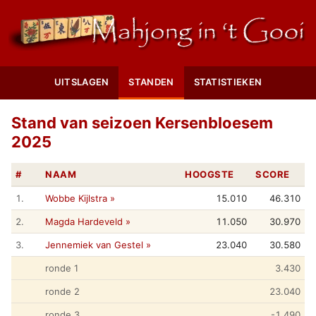
UITSLAGEN
STANDEN
STATISTIEKEN
Stand van seizoen Kersenbloesem
2025
#
NAAM
HOOGSTE
SCORE
1.
Wobbe Kijlstra »
15.010
46.310
2.
Magda Hardeveld »
11.050
30.970
3.
Jennemiek van Gestel »
23.040
30.580
ronde 1
3.430
ronde 2
23.040
ronde 3
-1.490