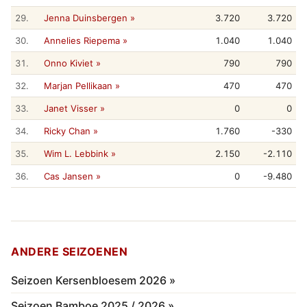
29.
Jenna Duinsbergen »
3.720
3.720
30.
Annelies Riepema »
1.040
1.040
31.
Onno Kiviet »
790
790
32.
Marjan Pellikaan »
470
470
33.
Janet Visser »
0
0
34.
Ricky Chan »
1.760
-330
35.
Wim L. Lebbink »
2.150
-2.110
36.
Cas Jansen »
0
-9.480
ANDERE SEIZOENEN
Seizoen Kersenbloesem 2026 »
Seizoen Bamboe 2025 / 2026 »