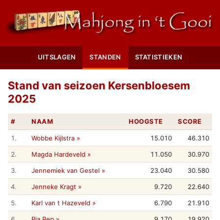
UITSLAGEN
STANDEN
STATISTIEKEN
Stand van seizoen Kersenbloesem
2025
#
NAAM
HOOGSTE
SCORE
1.
Wobbe Kijlstra »
15.010
46.310
2.
Magda Hardeveld »
11.050
30.970
3.
Jennemiek van Gestel »
23.040
30.580
4.
Jenneke Kragt »
9.720
22.640
5.
Karl van t Hazeveld »
6.790
21.910
6.
Ria Rep »
9.170
19.920