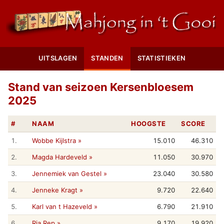
UITSLAGEN
STANDEN
STATISTIEKEN
Stand van seizoen Kersenbloesem
2025
#
NAAM
HOOGSTE
SCORE
1.
Wobbe Kijlstra »
15.010
46.310
2.
Magda Hardeveld »
11.050
30.970
3.
Jennemiek van Gestel »
23.040
30.580
4.
Jenneke Kragt »
9.720
22.640
5.
Karl van t Hazeveld »
6.790
21.910
6.
Ria Rep »
9.170
19.920