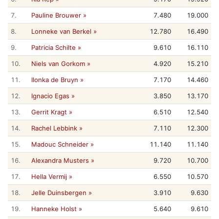
7.
Pauline Brouwer »
7.480
19.000
8.
Lonneke van Berkel »
12.780
16.490
9.
Patricia Schilte »
9.610
16.110
10.
Niels van Gorkom »
4.920
15.210
11.
Ilonka de Bruyn »
7.170
14.460
12.
Ignacio Egas »
3.850
13.170
13.
Gerrit Kragt »
6.510
12.540
14.
Rachel Lebbink »
7.110
12.300
15.
Madouc Schneider »
11.140
11.140
16.
Alexandra Musters »
9.720
10.700
17.
Hella Vermij »
6.550
10.570
18.
Jelle Duinsbergen »
3.910
9.630
19.
Hanneke Holst »
5.640
9.610