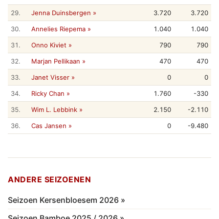
29.
Jenna Duinsbergen »
3.720
3.720
30.
Annelies Riepema »
1.040
1.040
31.
Onno Kiviet »
790
790
32.
Marjan Pellikaan »
470
470
33.
Janet Visser »
0
0
34.
Ricky Chan »
1.760
-330
35.
Wim L. Lebbink »
2.150
-2.110
36.
Cas Jansen »
0
-9.480
ANDERE SEIZOENEN
Seizoen Kersenbloesem 2026 »
Seizoen Bamboe 2025 / 2026 »