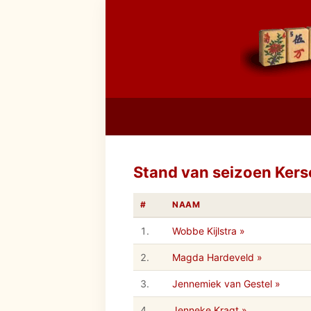
Stand van seizoen Ker
#
NAAM
1.
Wobbe Kijlstra »
2.
Magda Hardeveld »
3.
Jennemiek van Gestel »
4.
Jenneke Kragt »