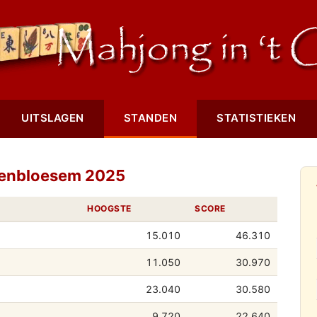
UITSLAGEN
STANDEN
STATISTIEKEN
senbloesem 2025
HOOGSTE
SCORE
15.010
46.310
11.050
30.970
23.040
30.580
9.720
22.640