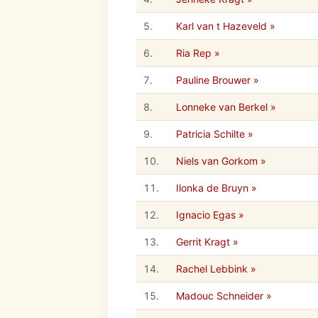
5.
Karl van t Hazeveld »
6.
Ria Rep »
7.
Pauline Brouwer »
8.
Lonneke van Berkel »
9.
Patricia Schilte »
10.
Niels van Gorkom »
11.
Ilonka de Bruyn »
12.
Ignacio Egas »
13.
Gerrit Kragt »
14.
Rachel Lebbink »
15.
Madouc Schneider »