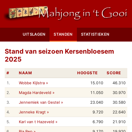
UITSLAGEN
STANDEN
STATISTIEKEN
Stand van seizoen Kersenbloesem
2025
#
NAAM
HOOGSTE
SCORE
1.
Wobbe Kijlstra »
15.010
46.310
2.
Magda Hardeveld »
11.050
30.970
3.
Jennemiek van Gestel »
23.040
30.580
4.
Jenneke Kragt »
9.720
22.640
5.
Karl van t Hazeveld »
6.790
21.910
6.
Ria Rep »
9.170
19.920