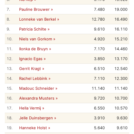
7.
Pauline Brouwer »
7.480
19.000
8.
Lonneke van Berkel »
12.780
16.490
9.
Patricia Schilte »
9.610
16.110
10.
Niels van Gorkom »
4.920
15.210
11.
Ilonka de Bruyn »
7.170
14.460
12.
Ignacio Egas »
3.850
13.170
13.
Gerrit Kragt »
6.510
12.540
14.
Rachel Lebbink »
7.110
12.300
15.
Madouc Schneider »
11.140
11.140
16.
Alexandra Musters »
9.720
10.700
17.
Hella Vermij »
6.550
10.570
18.
Jelle Duinsbergen »
3.910
9.630
19.
Hanneke Holst »
5.640
9.610