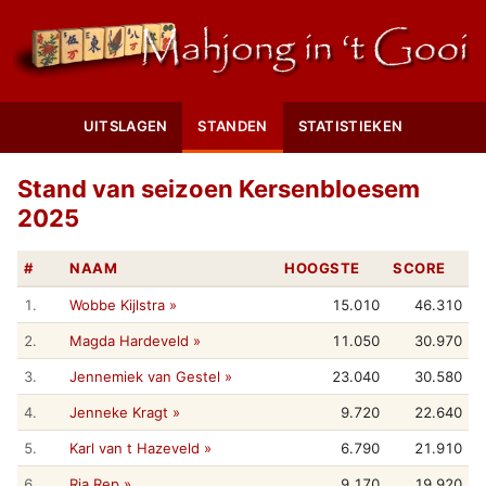
UITSLAGEN
STANDEN
STATISTIEKEN
Stand van seizoen Kersenbloesem
2025
#
NAAM
HOOGSTE
SCORE
1.
Wobbe Kijlstra »
15.010
46.310
2.
Magda Hardeveld »
11.050
30.970
3.
Jennemiek van Gestel »
23.040
30.580
4.
Jenneke Kragt »
9.720
22.640
5.
Karl van t Hazeveld »
6.790
21.910
6.
Ria Rep »
9.170
19.920