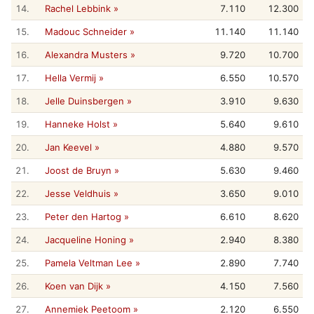
14.
Rachel Lebbink »
7.110
12.300
15.
Madouc Schneider »
11.140
11.140
16.
Alexandra Musters »
9.720
10.700
17.
Hella Vermij »
6.550
10.570
18.
Jelle Duinsbergen »
3.910
9.630
19.
Hanneke Holst »
5.640
9.610
20.
Jan Keevel »
4.880
9.570
21.
Joost de Bruyn »
5.630
9.460
22.
Jesse Veldhuis »
3.650
9.010
23.
Peter den Hartog »
6.610
8.620
24.
Jacqueline Honing »
2.940
8.380
25.
Pamela Veltman Lee »
2.890
7.740
26.
Koen van Dijk »
4.150
7.560
27.
Annemiek Peetoom »
2.120
6.550