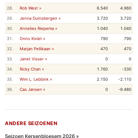
28.
Rob West »
6.540
4.960
29.
Jenna Duinsbergen »
3.720
3.720
30.
Annelies Riepema »
1.040
1.040
31.
Onno Kiviet »
790
790
32.
Marjan Pellikaan »
470
470
33.
Janet Visser »
0
0
34.
Ricky Chan »
1.760
-330
35.
Wim L. Lebbink »
2.150
-2.110
36.
Cas Jansen »
0
-9.480
ANDERE SEIZOENEN
Seizoen Kersenbloesem 2026 »