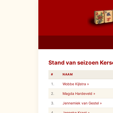
Stand van seizoen Ker
#
NAAM
1.
Wobbe Kijlstra »
2.
Magda Hardeveld »
3.
Jennemiek van Gestel »
4.
Jenneke Kragt »