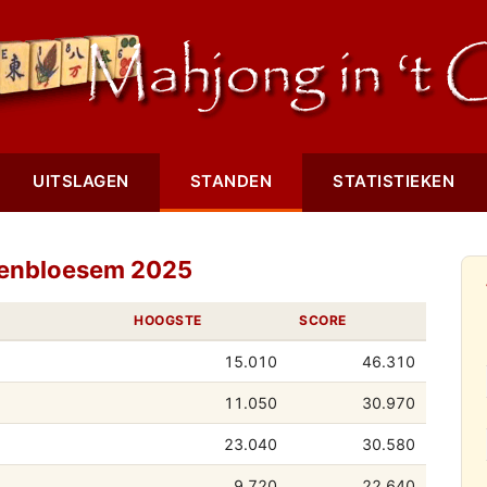
UITSLAGEN
STANDEN
STATISTIEKEN
senbloesem 2025
HOOGSTE
SCORE
15.010
46.310
11.050
30.970
23.040
30.580
9.720
22.640