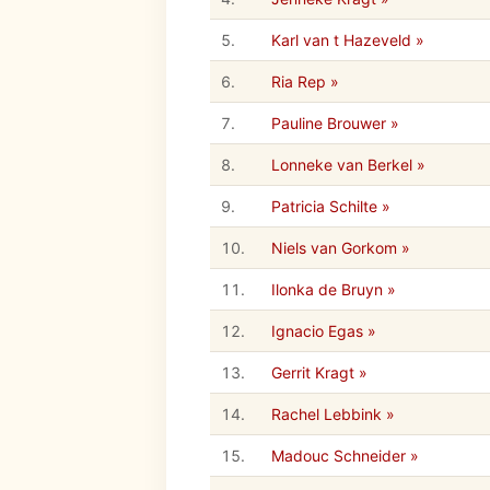
5.
Karl van t Hazeveld »
6.
Ria Rep »
7.
Pauline Brouwer »
8.
Lonneke van Berkel »
9.
Patricia Schilte »
10.
Niels van Gorkom »
11.
Ilonka de Bruyn »
12.
Ignacio Egas »
13.
Gerrit Kragt »
14.
Rachel Lebbink »
15.
Madouc Schneider »