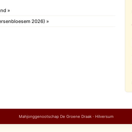
ond »
Kersenbloesem 2026) »
Mahjonggenootschap De Groene Draak · Hilversum