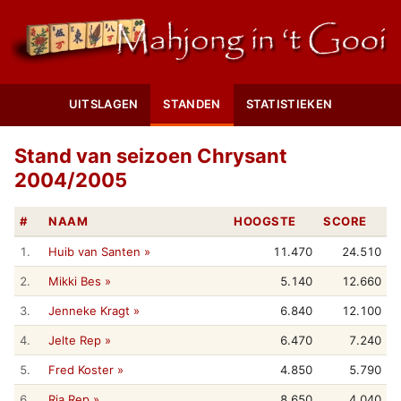
UITSLAGEN
STANDEN
STATISTIEKEN
Stand van seizoen Chrysant
2004/2005
#
NAAM
HOOGSTE
SCORE
1.
Huib van Santen »
11.470
24.510
2.
Mikki Bes »
5.140
12.660
3.
Jenneke Kragt »
6.840
12.100
4.
Jelte Rep »
6.470
7.240
5.
Fred Koster »
4.850
5.790
6.
Ria Rep »
8.650
4.040