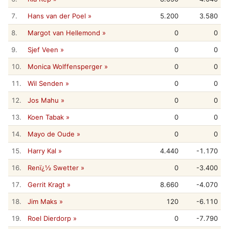
7.
Hans van der Poel »
5.200
3.580
8.
Margot van Hellemond »
0
0
9.
Sjef Veen »
0
0
10.
Monica Wolffensperger »
0
0
11.
Wil Senden »
0
0
12.
Jos Mahu »
0
0
13.
Koen Tabak »
0
0
14.
Mayo de Oude »
0
0
15.
Harry Kal »
4.440
-1.170
16.
Renï¿½ Swetter »
0
-3.400
17.
Gerrit Kragt »
8.660
-4.070
18.
Jim Maks »
120
-6.110
19.
Roel Dierdorp »
0
-7.790