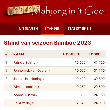
UITSLAGEN
STANDEN
STATISTIEKEN
Stand van seizoen Bamboe 2023
#
NAAM
HOOGSTE
SCORE
1.
Patricia Schilte »
16.600
47.720
2.
Jennemiek van Gestel »
10.000
31.770
3.
Jacqueline Honing »
9.490
30.800
4.
Wim L. Lebbink »
19.250
29.500
5.
Wobbe Kijlstra »
11.330
24.160
6.
Hella Vermij »
12.540
24.010