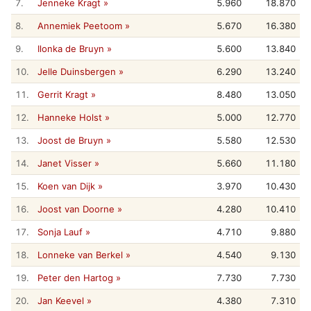
7.
Jenneke Kragt »
5.960
18.870
8.
Annemiek Peetoom »
5.670
16.380
9.
Ilonka de Bruyn »
5.600
13.840
10.
Jelle Duinsbergen »
6.290
13.240
11.
Gerrit Kragt »
8.480
13.050
12.
Hanneke Holst »
5.000
12.770
13.
Joost de Bruyn »
5.580
12.530
14.
Janet Visser »
5.660
11.180
15.
Koen van Dijk »
3.970
10.430
16.
Joost van Doorne »
4.280
10.410
17.
Sonja Lauf »
4.710
9.880
18.
Lonneke van Berkel »
4.540
9.130
19.
Peter den Hartog »
7.730
7.730
20.
Jan Keevel »
4.380
7.310