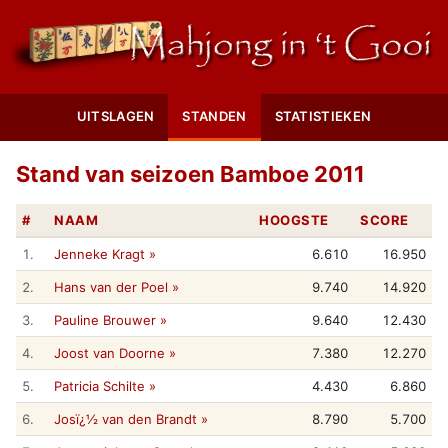
UITSLAGEN
STANDEN
STATISTIEKEN
Stand van seizoen Bamboe 2011
#
NAAM
HOOGSTE
SCORE
1.
Jenneke Kragt »
6.610
16.950
2.
Hans van der Poel »
9.740
14.920
3.
Pauline Brouwer »
9.640
12.430
4.
Joost van Doorne »
7.380
12.270
5.
Patricia Schilte »
4.430
6.860
6.
Josï¿½ van den Brandt »
8.790
5.700