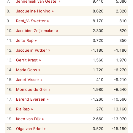
7.
Jennemiek van Gestel »
9.410
5.680
8.
Jacqueline Honing »
8.620
2.820
9.
Renï¿½ Swetter »
8.170
810
10.
Jacobien Zeijlemaker »
2.300
620
11.
Jelte Rep »
3.720
350
12.
Jacquelin Putker »
-1.180
-1.180
13.
Gerrit Kragt »
1.560
-1.970
14.
Maria Goos »
1.720
-6.270
15.
Janet Visser »
410
-9.210
16.
Monique de Gier »
1.980
-9.540
17.
Barend Eversen »
-1.260
-10.560
18.
Ria Rep »
-270
-13.160
19.
Koen van Dijk »
2.660
-13.970
20.
Olga van Erkel »
3.520
-15.180