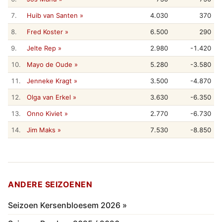
7.
Huib van Santen »
4.030
370
8.
Fred Koster »
6.500
290
9.
Jelte Rep »
2.980
-1.420
10.
Mayo de Oude »
5.280
-3.580
11.
Jenneke Kragt »
3.500
-4.870
12.
Olga van Erkel »
3.630
-6.350
13.
Onno Kiviet »
2.770
-6.730
14.
Jim Maks »
7.530
-8.850
ANDERE SEIZOENEN
Seizoen Kersenbloesem 2026 »