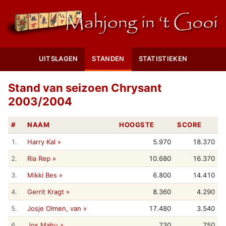
UITSLAGEN
STANDEN
STATISTIEKEN
Stand van seizoen Chrysant
2003/2004
#
NAAM
HOOGSTE
SCORE
1.
Harry Kal »
5.970
18.370
2.
Ria Rep »
10.680
16.370
3.
Mikki Bes »
6.800
14.410
4.
Gerrit Kragt »
8.360
4.290
5.
Josje Olmen, van »
17.480
3.540
6.
Jos Mahu »
730
750