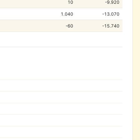
10
-9.920
1.040
-13.070
-60
-15.740