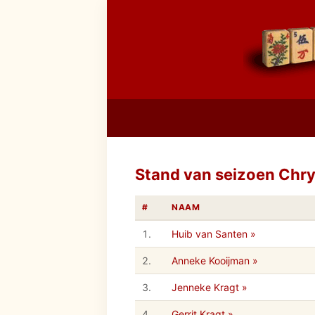
Stand van seizoen Chr
#
NAAM
1.
Huib van Santen »
2.
Anneke Kooijman »
3.
Jenneke Kragt »
4.
Gerrit Kragt »