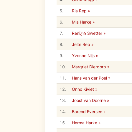
5.
Ria Rep »
6.
Mia Harke »
7.
Renï¿½ Swetter »
8.
Jelte Rep »
9.
Yvonne Nijs »
10.
Margriet Dierdorp »
11.
Hans van der Poel »
12.
Onno Kiviet »
13.
Joost van Doorne »
14.
Barend Eversen »
15.
Herma Harke »