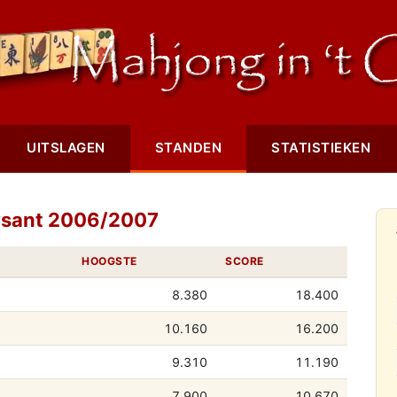
UITSLAGEN
STANDEN
STATISTIEKEN
ysant 2006/2007
HOOGSTE
SCORE
8.380
18.400
10.160
16.200
9.310
11.190
7.900
10.670