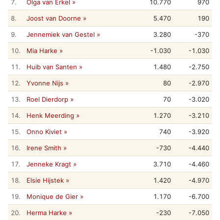
7.
Olga van Erkel »
10.770
970
8.
Joost van Doorne »
5.470
190
9.
Jennemiek van Gestel »
3.280
-370
10.
Mia Harke »
-1.030
-1.030
11.
Huib van Santen »
1.480
-2.750
12.
Yvonne Nijs »
80
-2.970
13.
Roel Dierdorp »
70
-3.020
14.
Henk Meerding »
1.270
-3.210
15.
Onno Kiviet »
740
-3.920
16.
Irene Smith »
-730
-4.440
17.
Jenneke Kragt »
3.710
-4.460
18.
Elsie Hijstek »
1.420
-4.970
19.
Monique de Gier »
1.170
-6.700
20.
Herma Harke »
-230
-7.050