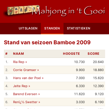
UITSLAGEN
STANDEN
STATISTIEKEN
Stand van seizoen Bamboe 2009
#
NAAM
HOOGSTE
SCORE
1.
Ria Rep »
10.730
20.640
2.
Corrie Gramser »
9.900
18.880
3.
Hans van der Poel »
7.000
15.620
4.
Jelte Rep »
6.330
12.390
5.
Barend Eversen »
11.620
9.120
6.
Renï¿½ Swetter »
3.030
6.190