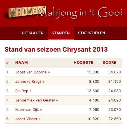
UITSLAGEN
STANDEN
STATISTIEKEN
Stand van seizoen Chrysant 2013
#
NAAM
HOOGSTE
SCORE
1.
Joost van Doorne »
15.030
34.670
2.
Jenneke Kragt »
8.830
31.150
3.
Ria Rep »
13.800
24.980
4.
Jennemiek van Gestel »
4.480
24.020
5.
Koen van Dijk »
7.060
23.070
6.
Janet Visser »
10.820
22.850