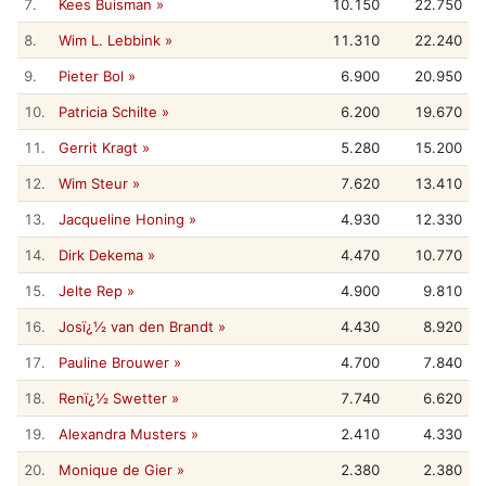
7.
Kees Buisman »
10.150
22.750
8.
Wim L. Lebbink »
11.310
22.240
9.
Pieter Bol »
6.900
20.950
10.
Patricia Schilte »
6.200
19.670
11.
Gerrit Kragt »
5.280
15.200
12.
Wim Steur »
7.620
13.410
13.
Jacqueline Honing »
4.930
12.330
14.
Dirk Dekema »
4.470
10.770
15.
Jelte Rep »
4.900
9.810
16.
Josï¿½ van den Brandt »
4.430
8.920
17.
Pauline Brouwer »
4.700
7.840
18.
Renï¿½ Swetter »
7.740
6.620
19.
Alexandra Musters »
2.410
4.330
20.
Monique de Gier »
2.380
2.380