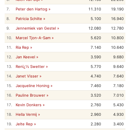
7.
Peter den Hartog »
11.310
19.190
8.
Patricia Schilte »
5.100
16.940
9.
Jennemiek van Gestel »
12.080
12.780
10.
Marcel Tjon-A-Sam »
5.620
10.800
11.
Ria Rep »
7.140
10.640
12.
Jan Keevel »
3.590
9.680
13.
Renï¿½ Swetter »
5.770
9.640
14.
Janet Visser »
4.740
7.640
15.
Jacqueline Honing »
7.460
7.180
16.
Pauline Brouwer »
3.520
7.010
17.
Kevin Donkers »
2.760
5.430
18.
Hella Vermij »
2.960
4.930
19.
Jelte Rep »
2.280
3.400