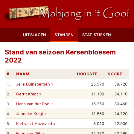
UITSLAGEN
STANDEN
STATISTIEKEN
Stand van seizoen Kersenbloesem
2022
#
NAAM
HOOGSTE
SCORE
1.
Jelle Duinsbergen »
25.570
39.720
2.
Gerrit Kragt »
11.100
34.110
3.
Hans van der Poel »
15.250
30.460
4.
Jenneke Kragt »
11.560
24.720
5.
Karl van t Hazeveld »
8.010
22.900
6.
Koen van Dijk »
12.130
22.290