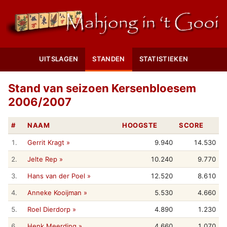
UITSLAGEN
STANDEN
STATISTIEKEN
Stand van seizoen Kersenbloesem
2006/2007
#
NAAM
HOOGSTE
SCORE
1.
Gerrit Kragt »
9.940
14.530
2.
Jelte Rep »
10.240
9.770
3.
Hans van der Poel »
12.520
8.610
4.
Anneke Kooijman »
5.530
4.660
5.
Roel Dierdorp »
4.890
1.230
6.
Henk Meerding »
4.660
1.070