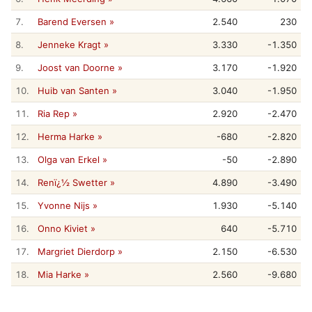
7.
Barend Eversen »
2.540
230
8.
Jenneke Kragt »
3.330
-1.350
9.
Joost van Doorne »
3.170
-1.920
10.
Huib van Santen »
3.040
-1.950
11.
Ria Rep »
2.920
-2.470
12.
Herma Harke »
-680
-2.820
13.
Olga van Erkel »
-50
-2.890
14.
Renï¿½ Swetter »
4.890
-3.490
15.
Yvonne Nijs »
1.930
-5.140
16.
Onno Kiviet »
640
-5.710
17.
Margriet Dierdorp »
2.150
-6.530
18.
Mia Harke »
2.560
-9.680