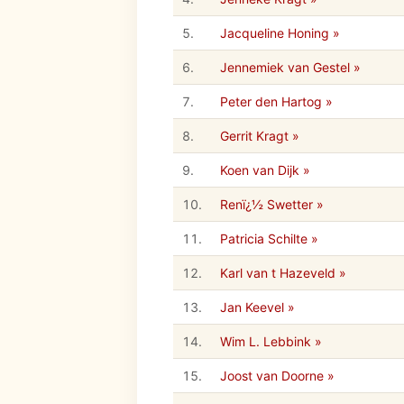
5.
Jacqueline Honing »
6.
Jennemiek van Gestel »
7.
Peter den Hartog »
8.
Gerrit Kragt »
9.
Koen van Dijk »
10.
Renï¿½ Swetter »
11.
Patricia Schilte »
12.
Karl van t Hazeveld »
13.
Jan Keevel »
14.
Wim L. Lebbink »
15.
Joost van Doorne »