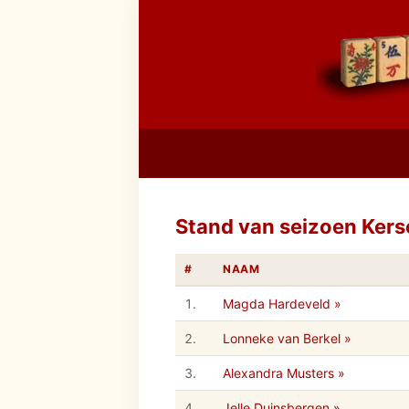
Stand van seizoen Ker
#
NAAM
1.
Magda Hardeveld »
2.
Lonneke van Berkel »
3.
Alexandra Musters »
4.
Jelle Duinsbergen »