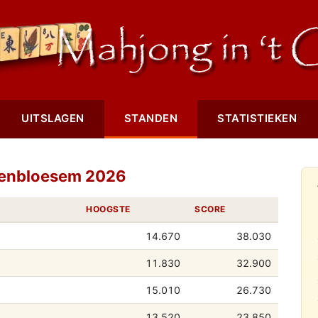
UITSLAGEN
STANDEN
STATISTIEKEN
senbloesem 2026
HOOGSTE
SCORE
14.670
38.030
11.830
32.900
15.010
26.730
13.520
23.850