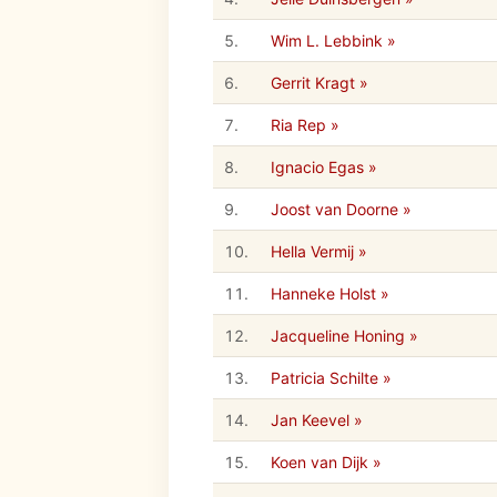
5.
Wim L. Lebbink »
6.
Gerrit Kragt »
7.
Ria Rep »
8.
Ignacio Egas »
9.
Joost van Doorne »
10.
Hella Vermij »
11.
Hanneke Holst »
12.
Jacqueline Honing »
13.
Patricia Schilte »
14.
Jan Keevel »
15.
Koen van Dijk »