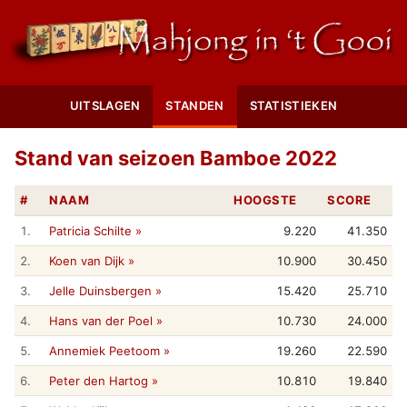
UITSLAGEN
STANDEN
STATISTIEKEN
Stand van seizoen Bamboe 2022
#
NAAM
HOOGSTE
SCORE
1.
Patricia Schilte »
9.220
41.350
2.
Koen van Dijk »
10.900
30.450
3.
Jelle Duinsbergen »
15.420
25.710
4.
Hans van der Poel »
10.730
24.000
5.
Annemiek Peetoom »
19.260
22.590
6.
Peter den Hartog »
10.810
19.840