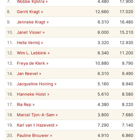
7.
Wobbe Kijlstra »
4.480
17.900
8.
Gerrit Kragt »
12.660
17.020
9.
Jenneke Kragt »
6.310
16.480
10.
Janet Visser »
6.000
15.210
11.
Hella Vermij »
3.320
12.930
12.
Wim L. Lebbink »
6.340
11.200
13.
Freya de Klerk »
10.880
9.790
14.
Jan Keevel »
6.310
9.490
15.
Jacqueline Honing »
5.160
8.940
16.
Hanneke Holst »
5.610
8.580
17.
Ria Rep »
4.380
8.220
18.
Marcel Tjon-A-Sam »
3.800
7.680
19.
Karl van t Hazeveld »
7.290
7.140
20.
Pauline Brouwer »
4.910
6.860