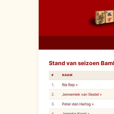
Stand van seizoen Bam
#
NAAM
1.
Ria Rep »
2.
Jennemiek van Gestel »
3.
Peter den Hartog »
4.
Jenneke Kragt »