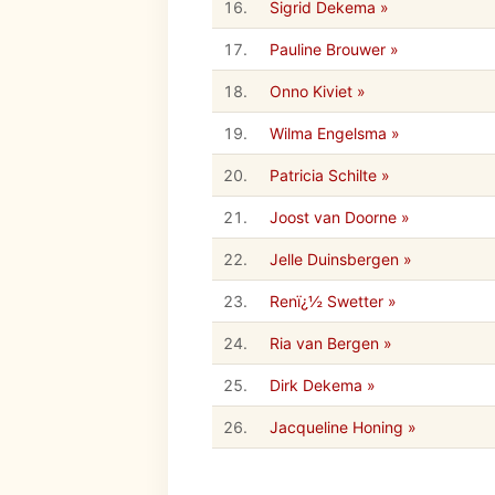
16.
Sigrid Dekema »
17.
Pauline Brouwer »
18.
Onno Kiviet »
19.
Wilma Engelsma »
20.
Patricia Schilte »
21.
Joost van Doorne »
22.
Jelle Duinsbergen »
23.
Renï¿½ Swetter »
24.
Ria van Bergen »
25.
Dirk Dekema »
26.
Jacqueline Honing »