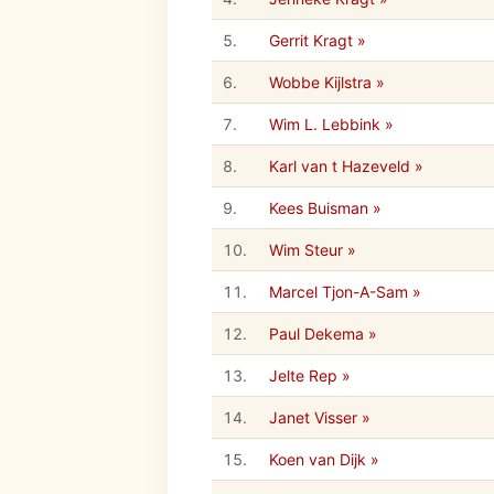
5.
Gerrit Kragt »
6.
Wobbe Kijlstra »
7.
Wim L. Lebbink »
8.
Karl van t Hazeveld »
9.
Kees Buisman »
10.
Wim Steur »
11.
Marcel Tjon-A-Sam »
12.
Paul Dekema »
13.
Jelte Rep »
14.
Janet Visser »
15.
Koen van Dijk »