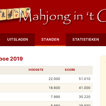
UITSLAGEN
STANDEN
STATISTIEKEN
boe 2019
HOOGSTE
SCORE
22.000
51.010
18.600
41.000
7.990
35.220
8.980
29.930