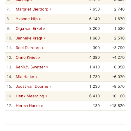
7.
Margriet Dierdorp »
7.650
2.740
8.
Yvonne Nijs »
6.140
1.670
9.
Olga van Erkel »
3.200
1.520
10.
Jenneke Kragt »
1.680
-2.510
11.
Roel Dierdorp »
390
-3.790
12.
Onno Kiviet »
4.380
-4.270
13.
Renï¿½ Swetter »
1.410
-6.050
14.
Mia Harke »
1.730
-6.070
15.
Joost van Doorne »
1.230
-8.570
16.
Henk Meerding »
6.410
-10.160
17.
Herma Harke »
130
-18.520