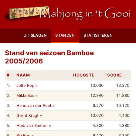
UITSLAGEN
STANDEN
STATISTIEKEN
Stand van seizoen Bamboe
2005/2006
#
NAAM
HOOGSTE
SCORE
1.
Jelte Rep »
10.030
13.370
2.
Mikki Bes »
12.940
11.880
3.
Hans van der Poel »
6.270
10.120
4.
Gerrit Kragt »
10.070
4.400
5.
Huib van Santen »
4.800
4.380
6.
Ria Rep »
6.470
3.350