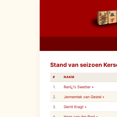
Stand van seizoen Ker
#
NAAM
1.
Renï¿½ Swetter »
2.
Jennemiek van Gestel »
3.
Gerrit Kragt »
4.
Hans van der Poel »