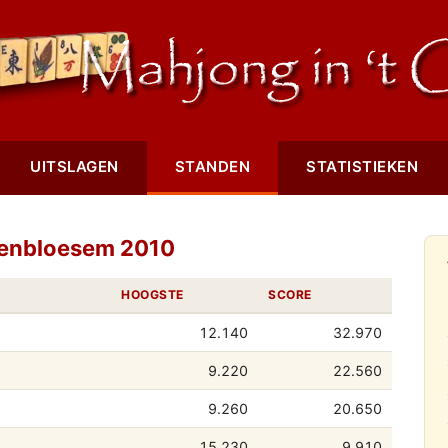
UITSLAGEN
STANDEN
STATISTIEKEN
senbloesem 2010
HOOGSTE
SCORE
12.140
32.970
9.220
22.560
9.260
20.650
15.230
9.910