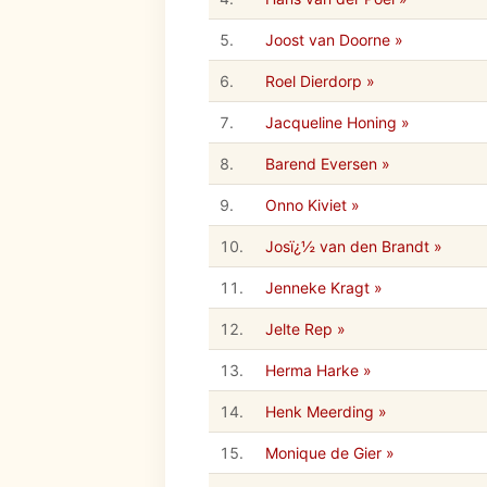
5.
Joost van Doorne »
6.
Roel Dierdorp »
7.
Jacqueline Honing »
8.
Barend Eversen »
9.
Onno Kiviet »
10.
Josï¿½ van den Brandt »
11.
Jenneke Kragt »
12.
Jelte Rep »
13.
Herma Harke »
14.
Henk Meerding »
15.
Monique de Gier »